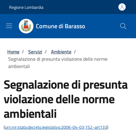
Salta al contenuto principale
Skip to footer content
Regione Lombardia
Comune di Barasso
Briciole di pane
Home
/
Servizi
/
Ambiente
/
Segnalazione di presunta violazione delle norme
ambientali
Segnalazione di presunta
violazione delle norme
ambientali
(
urn:nir:stato:decreto.legislativo:2006-04-03;152~art133
)