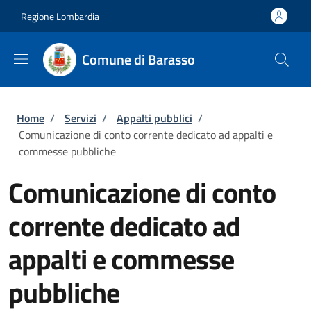
Salta al contenuto principale
Skip to footer content
Regione Lombardia
Comune di Barasso
Briciole di pane
Home
/
Servizi
/
Appalti pubblici
/
Comunicazione di conto corrente dedicato ad appalti e
commesse pubbliche
Comunicazione di conto
corrente dedicato ad
appalti e commesse
pubbliche