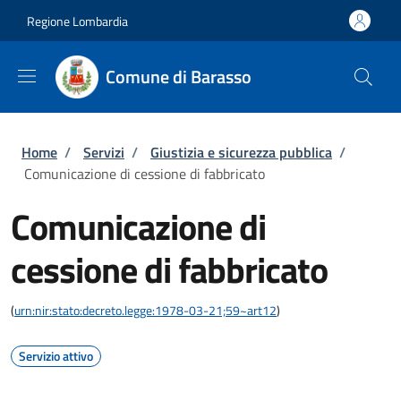
Salta al contenuto principale
Skip to footer content
Regione Lombardia
Comune di Barasso
Briciole di pane
Home
/
Servizi
/
Giustizia e sicurezza pubblica
/
Comunicazione di cessione di fabbricato
Comunicazione di
cessione di fabbricato
(
urn:nir:stato:decreto.legge:1978-03-21;59~art12
)
Servizio attivo