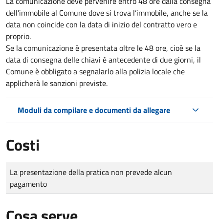
La comunicazione deve pervenire
entro 48 ore
dalla consegna
dell’immobile al Comune dove si trova l’immobile, anche se la
data non coincide con la data di inizio del contratto vero e
proprio.
Se la comunicazione è presentata oltre le 48 ore, cioè se la
data di consegna delle chiavi è antecedente di due giorni, il
Comune è obbligato a segnalarlo alla polizia locale che
applicherà le sanzioni previste.
Moduli da compilare e documenti da allegare
Costi
Tipo di pagamento
Importo
La presentazione della pratica non prevede alcun
pagamento
Cosa serve