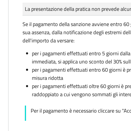
Tipo di pagamento
Importo
La presentazione della pratica non prevede al
Se il pagamento della sanzione avviene entro 60 
sua assenza, dalla notificazione degli estremi del
dell'importo da versare:
per i pagamenti effettuati entro 5 giorni dalla
immediata, si applica uno sconto del 30% sul
per i pagamenti effettuati entro 60 giorni è p
misura ridotta
per i pagamenti effettuati oltre 60 giorni è p
raddoppiato a cui vengono sommati gli intere
Per il pagamento è necessario cliccare su "Acce