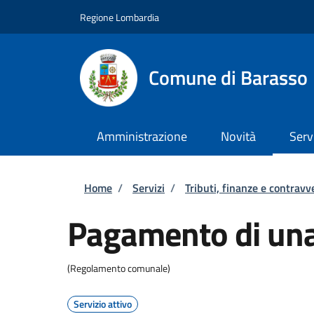
Salta al contenuto principale
Skip to footer content
Regione Lombardia
Comune di Barasso
Amministrazione
Novità
Serv
Briciole di pane
Home
/
Servizi
/
Tributi, finanze e contravv
Pagamento di una
(Regolamento comunale)
Servizio attivo