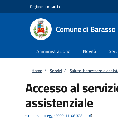
Salta al contenuto principale
Skip to footer content
Regione Lombardia
Comune di Barasso
Amministrazione
Novità
Serv
Briciole di pane
Home
/
Servizi
/
Salute, benessere e assis
Accesso al servizi
assistenziale
(
urn:nir:stato:legge:2000-11-08;328~art6
)