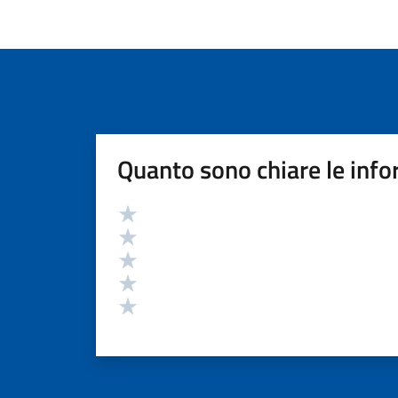
Quanto sono chiare le info
Valutazione
Valuta 5 stelle su 5
Valuta 4 stelle su 5
Valuta 3 stelle su 5
Valuta 2 stelle su 5
Valuta 1 stelle su 5