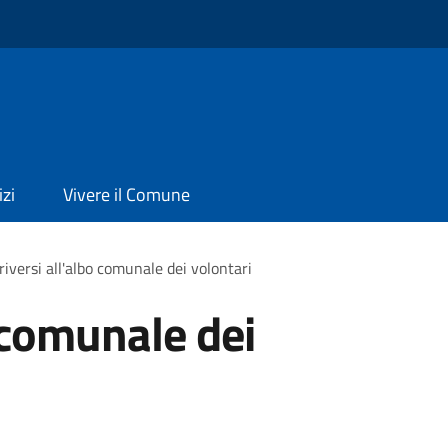
izi
Vivere il Comune
criversi all'albo comunale dei volontari
o comunale dei