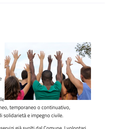
,
e
lle
taneo, temporaneo o continuativo,
di solidarietà e impegno civile.
 servizi già svolti dal Comune. I volontari,