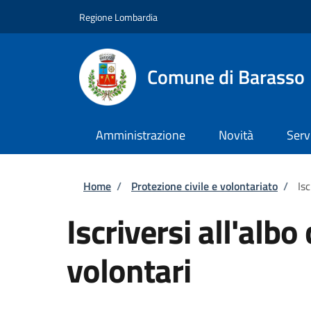
Salta al contenuto principale
Skip to footer content
Regione Lombardia
Comune di Barasso
Amministrazione
Novità
Serv
Briciole di pane
Home
/
Protezione civile e volontariato
/
Is
Iscriversi all'alb
volontari