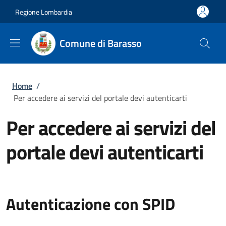
Salta al contenuto principale
Skip to footer content
Regione Lombardia
Comune di Barasso
Briciole di pane
Home
/
Per accedere ai servizi del portale devi autenticarti
Per accedere ai servizi del
portale devi autenticarti
Autenticazione con SPID