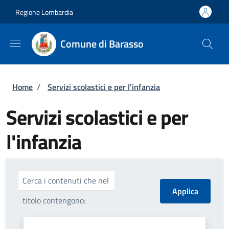
Salta al contenuto principale
Skip to footer content
Regione Lombardia
Comune di Barasso
Briciole di pane
Home
/
Servizi scolastici e per l'infanzia
Servizi scolastici e per
l'infanzia
Cerca i contenuti che nel
titolo contengono: