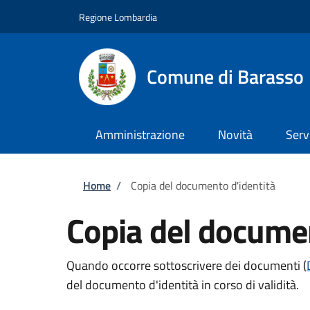
Salta al contenuto principale
Skip to footer content
Regione Lombardia
Comune di Barasso
Amministrazione
Novità
Serv
Briciole di pane
Home
/
Copia del documento d'identità
Copia del documen
Quando occorre sottoscrivere dei documenti (
del documento d'identità in corso di validità.