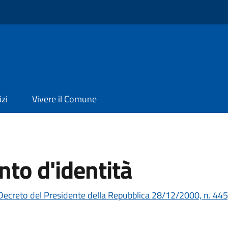
izi
Vivere il Comune
to d'identità
Decreto del Presidente della Repubblica 28/12/2000, n. 445,