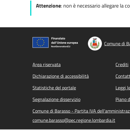
Attenzione
: non è necessario allegare la c
Comune di B
Footer menu
Area riservata
Crediti
Dichiarazione di accessibilità
Contatt
Statistiche del portale
Leggi l
Segnalazione disservizio
Piano d
Comune di Barasso - Partita IVA dell'amministr
comune.barasso@pec.regione.lombardia.it