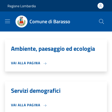
Salta al contenuto principale
Skip to footer content
Regione Lombardia
Comune di Barasso
Ambiente, paesaggio ed ecologia
VAI ALLA PAGINA
Servizi demografici
VAI ALLA PAGINA