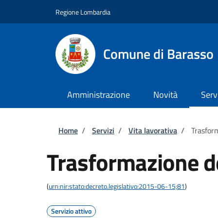
Salta al contenuto principale
Skip to footer content
Regione Lombardia
Comune di Barasso
Amministrazione
Novità
Serv
Briciole di pane
Home
/
Servizi
/
Vita lavorativa
/
Trasform
Trasformazione de
(
urn:nir:stato:decreto.legislativo:2015-06-15;81
)
Servizio attivo